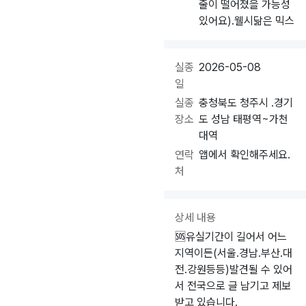
줄이 떨어졌을 가능성
있어요).웰시닮은 믹스
실종
2026-05-08
일
실종
충청북도 청주시 .경기
장소
도 성남 태평역~가천
대역
연락
앱에서 확인해주세요.
처
상세 내용
🆘️유실기간이 길어서 어느
지역이든(서울.경남.부산.대
전.강원등등)발견될 수 있어
서 전국으로 글 남기고 제보
받고 있습니다.