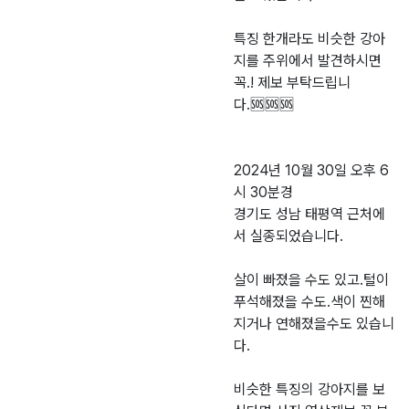
특징 한개라도 비슷한 강아
지를 주위에서 발견하시면
꼭.! 제보 부탁드립니
다.🆘️🆘️🆘️
2024년 10월 30일 오후 6
시 30분경
경기도 성남 태평역 근처에
서 실종되었습니다.
살이 빠졌을 수도 있고.털이
푸석해졌을 수도.색이 찐해
지거나 연해졌을수도 있습니
다.
비슷한 특징의 강아지를 보