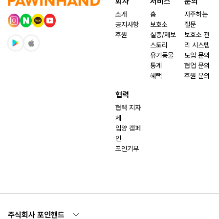
회사
서비스
문의
소개
홈
자주하는
공지사항
보호소
질문
후원
실종/제보
보호소 관
스토리
리 시스템
유기동물
도입 문의
통계
협업 문의
혜택
후원 문의
협력
협력 지자
체
입양 캠페
인
포인기부
주식회사 포인핸드