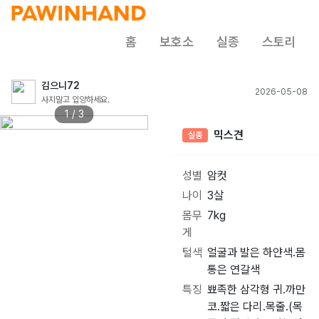
홈
보호소
실종
스토리
김으니72
2026-05-08
사지말고 입양하세요.
1 / 3
믹스견
실종
성별
암컷
나이
3살
몸무
7kg
게
털색
얼굴과 발은 하얀색.몸
통은 연갈색
특징
뾰족한 삼각형 귀.까만
코.짧은 다리.목줄.(목