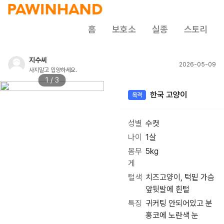
홈
보호소
실종
스토리
지수씨
2026-05-09
사지말고 입양하세요.
1 / 3
한국 고양이
목격
성별
수컷
나이
1살
몸무
5kg
게
털색
치즈고양이, 턱밑 가슴
앞뒷발에 흰털
특징
귀커팅 안되어있고 분
홍코에 노란색 눈