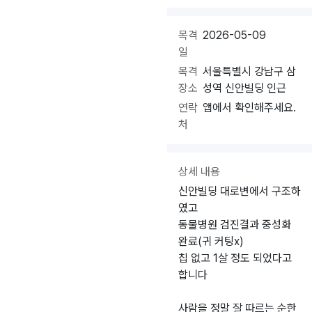
목격
2026-05-09
일
목격
서울특별시 강남구 삼
장소
성역 신안빌딩 인근
연락
앱에서 확인해주세요.
처
상세 내용
신안빌딩 대로변에서 구조하
였고
동물병원 검진결과 중성화
완료(귀 커팅x)
칩 없고 1살 정도 되었다고
합니다
사람을 정말 잘 따르는 순한