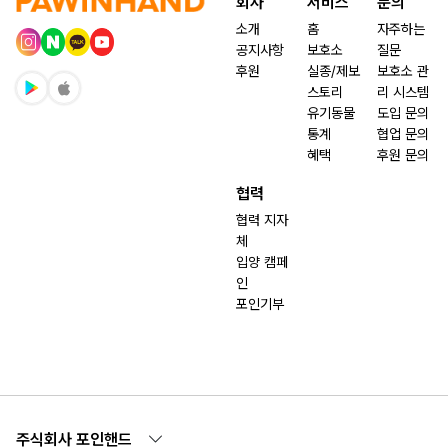
회사
서비스
문의
소개
홈
자주하는
공지사항
보호소
질문
후원
실종/제보
보호소 관
스토리
리 시스템
유기동물
도입 문의
통계
협업 문의
혜택
후원 문의
협력
협력 지자
체
입양 캠페
인
포인기부
주식회사 포인핸드