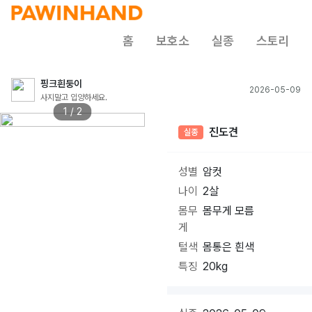
홈
보호소
실종
스토리
핑크흰둥이
2026-05-09
사지말고 입양하세요.
1 / 2
진도견
실종
성별
암컷
나이
2살
몸무
몸무게 모름
게
털색
몸통은 흰색
특징
20kg