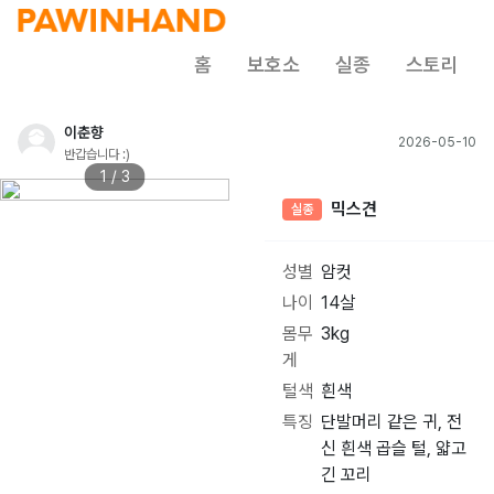
홈
보호소
실종
스토리
이춘향
2026-05-10
반갑습니다 :)
1 / 3
믹스견
실종
성별
암컷
나이
14살
몸무
3kg
게
털색
흰색
특징
단발머리 같은 귀, 전
신 흰색 곱슬 털, 얇고
긴 꼬리