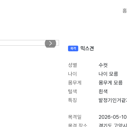
홈
믹스견
목격
성별
수컷
나이
나이 모름
몸무게
몸무게 모름
털색
흰색
특징
발정기인거같기
목격일
2026-05-10
목격 장소
경기도 고양시