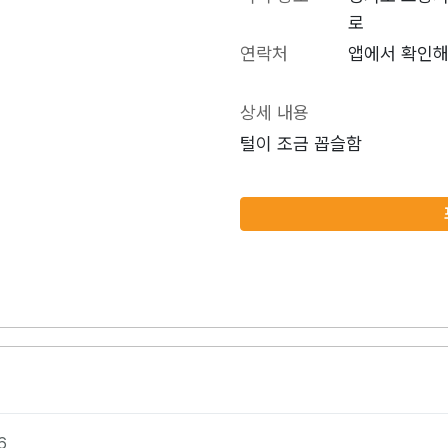
로
연락처
앱에서 확인해
상세 내용
털이 조금 꼽슬함
6