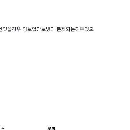
주인있을경우 임보입양보냈다 문제되는경우있으
비스
문의