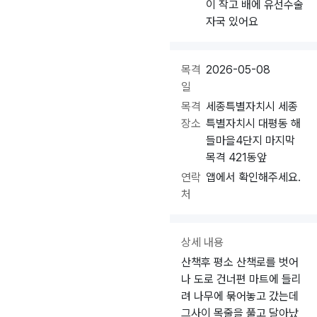
이 작고 배에 유선수술
자국 있어요
목격
2026-05-08
일
목격
세종특별자치시 세종
장소
특별자치시 대평동 해
들마을4단지 마지막
목격 421동앞
연락
앱에서 확인해주세요.
처
상세 내용
산책후 평소 산책로를 벗어
나 도로 건너편 마트에 들리
려 나무에 묶어놓고 갔는데
그사이 목줄을 풀고 달아났