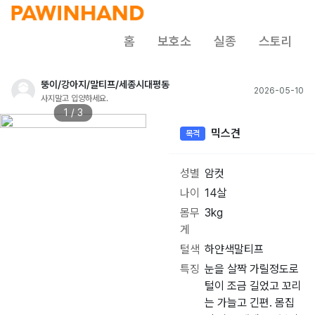
홈
보호소
실종
스토리
뚱이/강아지/말티프/세종시대평동
2026-05-10
사지말고 입양하세요.
1 / 3
믹스견
목격
성별
암컷
나이
14살
몸무
3kg
게
털색
하얀색말티프
특징
눈을 살짝 가릴정도로
털이 조금 길었고 꼬리
는 가늘고 긴편. 몸집