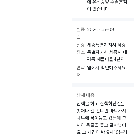
에 유선종양 수술흔적
이 있습니다
실종
2026-05-08
일
실종
세종특별자치시 세종
장소
특별자치시 세종시 대
평동 해들마을4단지
연락
앱에서 확인해주세요.
처
상세 내용
산책을 하고 산책하던길을
벗어나 길 건너편 마트가서
나무에 묶어놓고 갔는데 그
사이 목줄을 풀고 달아났어
요 그 시간이 밤 9시10분경