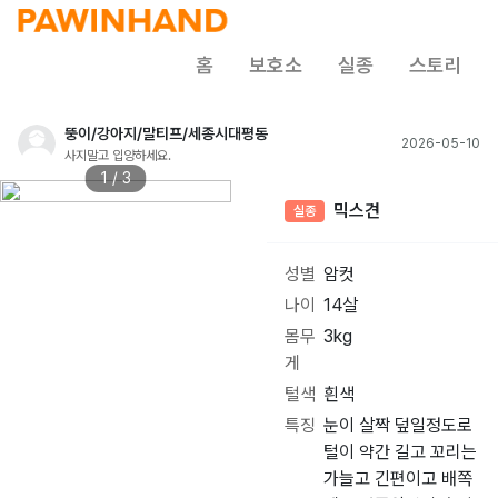
홈
보호소
실종
스토리
뚱이/강아지/말티프/세종시대평동
2026-05-10
사지말고 입양하세요.
1 / 3
믹스견
실종
성별
암컷
나이
14살
몸무
3kg
게
털색
흰색
특징
눈이 살짝 덮일정도로
털이 약간 길고 꼬리는
가늘고 긴편이고 배쪽