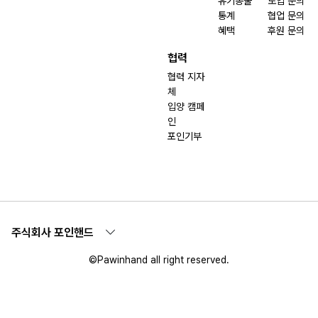
유기동물
도입 문의
통계
협업 문의
혜택
후원 문의
협력
협력 지자
체
입양 캠페
인
포인기부
주식회사 포인핸드
©Pawinhand all right reserved.