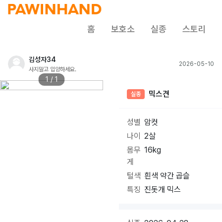
홈
보호소
실종
스토리
김성자34
2026-05-10
사지말고 입양하세요.
1 / 1
믹스견
실종
성별
암컷
나이
2살
몸무
16kg
게
털색
흰색 약간 곱슬
특징
진돗개 믹스