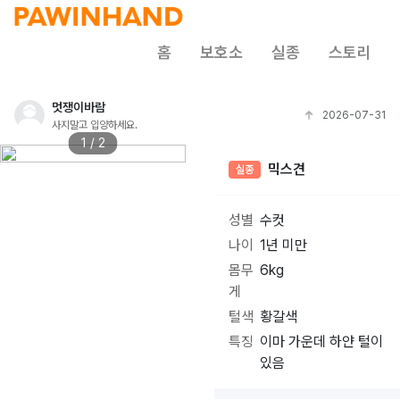
홈
보호소
실종
스토리
멋쟁이바람
2026-07-31
사지말고 입양하세요.
1 / 2
믹스견
실종
성별
수컷
나이
1년 미만
몸무
6kg
게
털색
황갈색
특징
이마 가운데 하얀 털이
있음