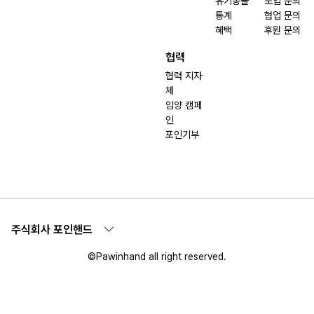
유기동물
도입 문의
통계
협업 문의
혜택
후원 문의
협력
협력 지자
체
입양 캠페
인
포인기부
주식회사 포인핸드
©Pawinhand all right reserved.