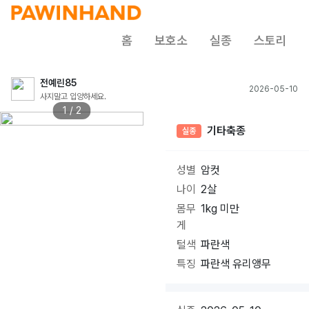
홈
보호소
실종
스토리
전예린85
2026-05-10
사지말고 입양하세요.
1 / 2
기타축종
실종
성별
암컷
나이
2살
몸무
1kg 미만
게
털색
파란색
특징
파란색 유리앵무