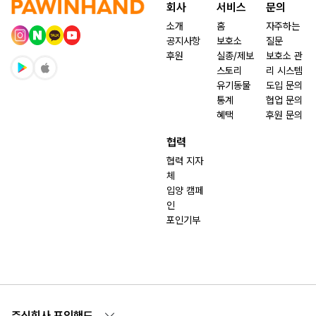
회사
서비스
문의
소개
홈
자주하는
공지사항
보호소
질문
후원
실종/제보
보호소 관
스토리
리 시스템
유기동물
도입 문의
통계
협업 문의
혜택
후원 문의
협력
협력 지자
체
입양 캠페
인
포인기부
주식회사 포인핸드