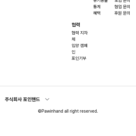
유기동물
도입 문의
통계
협업 문의
혜택
후원 문의
협력
협력 지자
체
입양 캠페
인
포인기부
주식회사 포인핸드
©Pawinhand all right reserved.