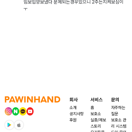
임보입양보냈다 문제되는경우있으니 2주는지켜보심이
ㅜ
회사
서비스
문의
소개
홈
자주하는
공지사항
보호소
질문
후원
실종/제보
보호소 관
스토리
리 시스템