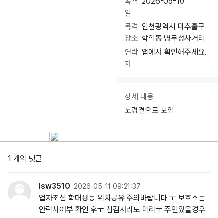
목격
2026-05-10
일
목격
인천광역시 미추홀구
장소
학익동 병무청사거리
연락
앱에서 확인해주세요.
처
상세 내용
노령견으로 보임
1 개의 댓글
lsw3510
2026-05-11 09:21:37
업자조심 학대용등 위치공유 주의바랍니다 ㅜ 보호소는
안락사여부 확인 후ㅜ 칩검사라도 미리ㅜ 주인있을경우