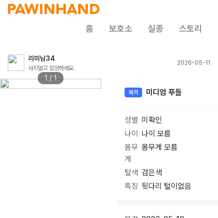
홈
보호소
실종
스토리
리미님34
2026-05-11
사지말고 입양하세요.
1 / 1
미디엄 푸들
목격
성별
미확인
나이
나이 모름
몸무
몸무게 모름
게
털색
검은색
특징
뒷다리 털이없음