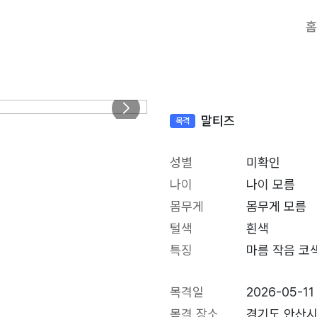
홈
말티즈
목격
성별
미확인
나이
나이 모름
몸무게
몸무게 모름
털색
흰색
특징
마름 작음 코
목격일
2026-05-11
목격 장소
경기도 안산시