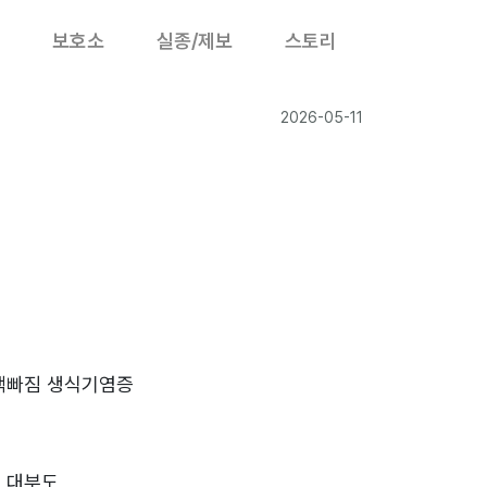
보호소
실종/제보
스토리
2026-05-11
색빠짐 생식기염증
 대부도