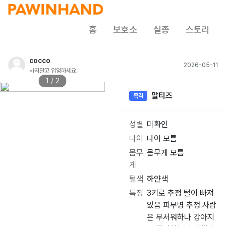
홈
보호소
실종
스토리
cocco
2026-05-11
사지말고 입양하세요.
1 / 2
말티즈
목격
성별
미확인
나이
나이 모름
몸무
몸무게 모름
게
털색
하얀색
특징
3키로 추정 털이 빠져
있음 피부병 추정 사람
은 무서워하나 강아지