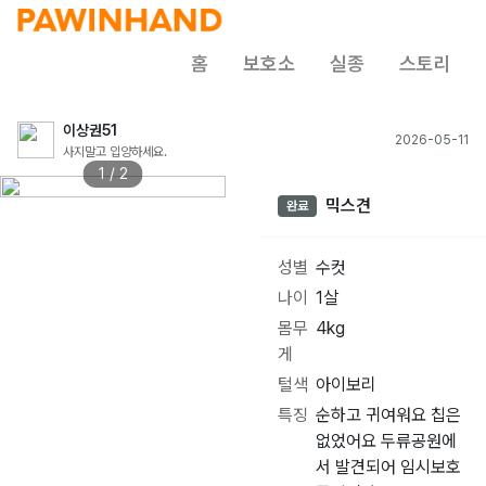
홈
보호소
실종
스토리
이상권51
2026-05-11
사지말고 입양하세요.
1 / 2
믹스견
완료
성별
수컷
나이
1살
몸무
4kg
게
털색
아이보리
특징
순하고 귀여워요 칩은
없었어요 두류공원에
서 발견되어 임시보호