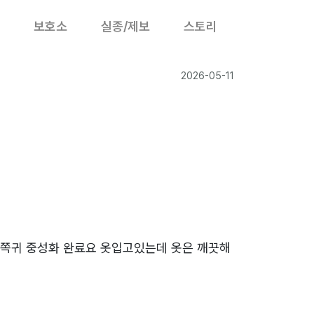
보호소
실종/제보
스토리
2026-05-11
 한쪽귀 중성화 완료요 옷입고있는데 옷은 깨끗해