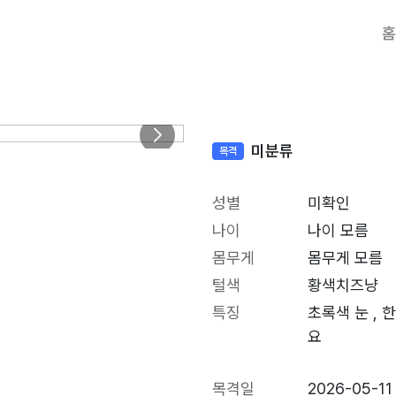
홈
미분류
목격
성별
미확인
나이
나이 모름
몸무게
몸무게 모름
털색
황색치즈냥
특징
초록색 눈 ,
요
목격일
2026-05-11