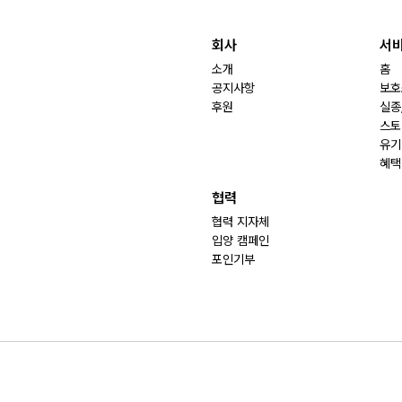
회사
서
소개
홈
공지사항
보호
후원
실종
스토
유기
혜택
협력
협력 지자체
입양 캠페인
포인기부