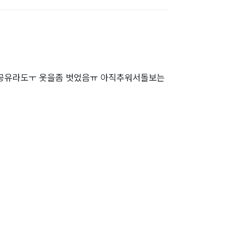
 공유라도ㅜ 옷을좀 벗었음ㅠ 아직추워서돌보는