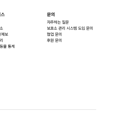
비스
문의
자주하는 질문
소
보호소 관리 시스템 도입 문의
/제보
협업 문의
리
후원 문의
동물 통계