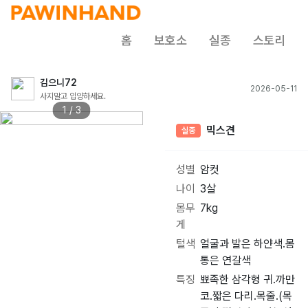
홈
보호소
실종
스토리
김으니72
2026-05-11
사지말고 입양하세요.
1 / 3
믹스견
실종
성별
암컷
나이
3살
몸무
7kg
게
털색
얼굴과 발은 하얀색.몸
통은 연갈색
특징
뾰족한 삼각형 귀.까만
코.짧은 다리.목줄.(목