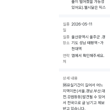
줄이 떨어졌을 가능성
있어요).웰시닮은 믹스
실종
2026-05-11
일
실종
울산광역시 울주군 .경
장소
기도 성남 태평역~가
천대역
연락
앱에서 확인해주세요.
처
상세 내용
🆘️유실기간이 길어서 어느
지역이든(서울.경남.부산.대
전.강원등등)발견될 수 있어
서 전국으로 글 남기고 제보
받고 있습니다.