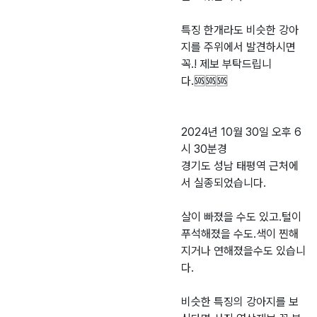
특징 한개라도 비슷한 강아
지를 주위에서 발견하시면
꼭.! 제보 부탁드립니
다.🆘️🆘️🆘️
2024년 10월 30일 오후 6
시 30분경
경기도 성남 태평역 근처에
서 실종되었습니다.
살이 빠졌을 수도 있고.털이
푸석해졌을 수도.색이 찐해
지거나 연해졌을수도 있습니
다.
비슷한 특징의 강아지를 보