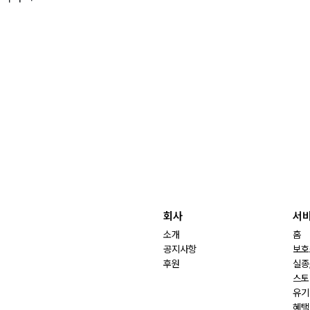
회사
서
소개
홈
공지사항
보호
후원
실종
스토
유기
혜택