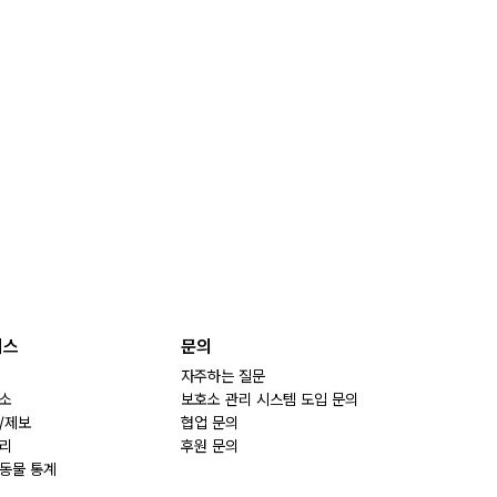
비스
문의
자주하는 질문
소
보호소 관리 시스템 도입 문의
/제보
협업 문의
리
후원 문의
동물 통계