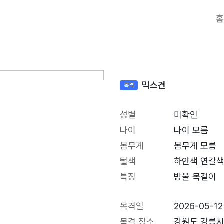
홈
믹스견
목격
성별
미확인
나이
나이 모름
몸무게
몸무게 모름
털색
하얀색 연갈
특징
방울 목걸이
목격일
2026-05-12
목격 장소
강원도 강릉시