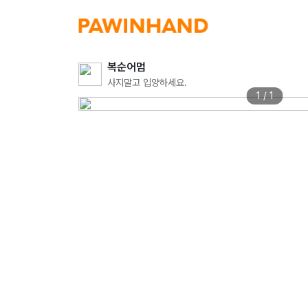
복순어멈
사지말고 입양하세요.
1 / 1