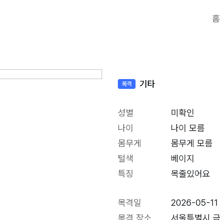
홈
기타
목격
성별
미확인
나이
나이 모름
몸무게
몸무게 모름
털색
베이지
특징
목줄있어요
목격일
2026-05-11
목격 장소
서울특별시 