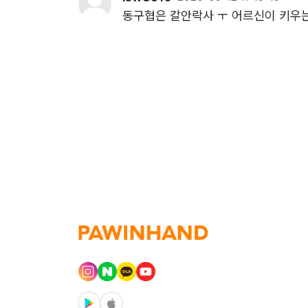
동구협은 칼안락사 ㅜ 어르신이 키우