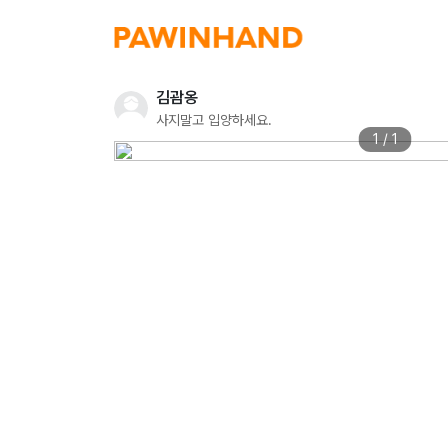
김괌옹
사지말고 입양하세요.
1 / 1