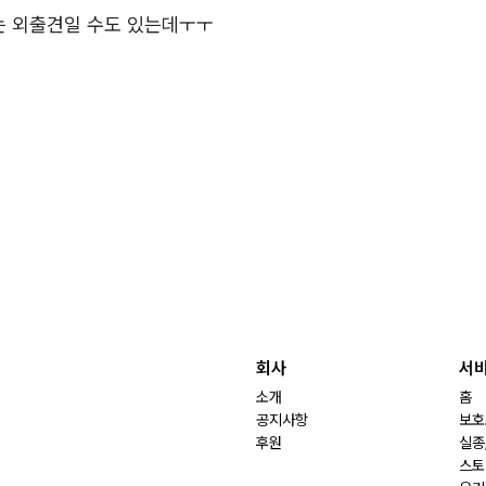
는 외출견일 수도 있는데ㅜㅜ
회사
서
소개
홈
공지사항
보호
후원
실종
스토