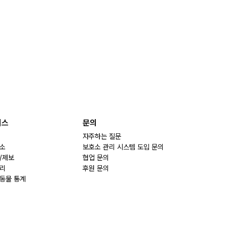
비스
문의
자주하는 질문
소
보호소 관리 시스템 도입 문의
/제보
협업 문의
리
후원 문의
동물 통계