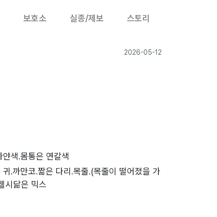
보호소
실종/제보
스토리
2026-05-12
하얀색.몸통은 연갈색
 귀.까만코.짧은 다리.목줄.(목줄이 떨어졌을 가
.웰시닮은 믹스