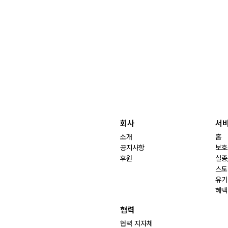
회사
서
소개
홈
공지사항
보호
후원
실종
스토
유기
혜택
협력
협력 지자체