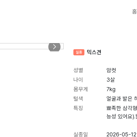
홈
믹스견
실종
성별
암컷
나이
3살
몸무게
7kg
털색
얼굴과 발은 
특징
뾰족한 삼각형
능성 있어요)
실종일
2026-05-12