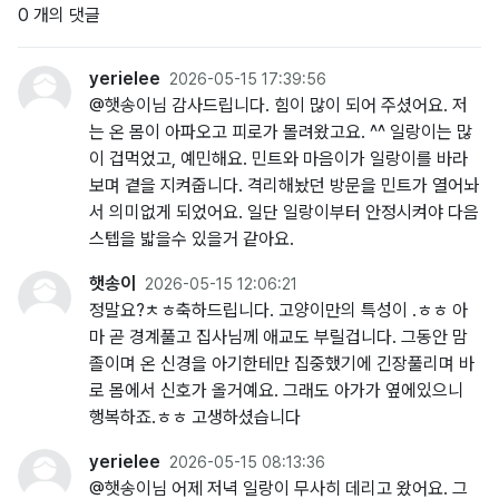
0 개의 댓글
yerielee
2026-05-15 17:39:56
@햇송이님 감사드립니다. 힘이 많이 되어 주셨어요. 저
는 온 몸이 아파오고 피로가 몰려왔고요. ^^ 일랑이는 많
이 겁먹었고, 예민해요. 민트와 마음이가 일랑이를 바라
보며 곁을 지켜줍니다. 격리해놨던 방문을 민트가 열어놔
서 의미없게 되었어요. 일단 일랑이부터 안정시켜야 다음
스텝을 밟을수 있을거 같아요.
햇송이
2026-05-15 12:06:21
정말요?ㅊㅎ축하드립니다. 고양이만의 특성이 .ㅎㅎ 아
마 곧 경계풀고 집사님께 애교도 부릴겁니다. 그동안 맘
졸이며 온 신경을 아기한테만 집중했기에 긴장풀리며 바
로 몸에서 신호가 올거예요. 그래도 아가가 옆에있으니
행복하죠.ㅎㅎ 고생하셨습니다
yerielee
2026-05-15 08:13:36
@햇송이님 어제 저녁 일랑이 무사히 데리고 왔어요. 그