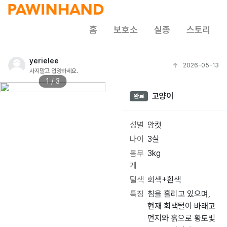
홈
보호소
실종
스토리
yerielee
2026-05-13
사지말고 입양하세요.
1 / 3
고양이
완료
성별
암컷
나이
3살
몸무
3kg
게
털색
회색+흰색
특징
침을 흘리고 있으며,
현재 회색털이 바래고
먼지와 흙으로 황토빛