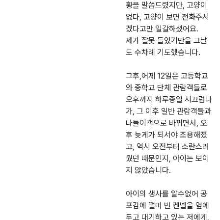
황을 말씀드렸지만, 고양이
없다, 고양이 보면 전화주시
겠다고만 일갈하셨어요.
제가 잘못 들었기만을 그날
도 수차례 기도했습니다.
그후,어제 12일은 고등학교
와 중학교 단체 관람객들로
오후까지 하루종일 시끄럽다
가, 그 이후 일반 관람객들과
나들이객으로 바뀌면서, 오
후 늦게가 되서야 조용해졌
고, 역시 오전부터 소란스러
웠던 때문인지, 아이는 보이
지 않았습니다.
아이의 생사를 알수없어 공
포감에 떨며 빈 켄넬을 옆에
두고 대기하고 있는 저에게,