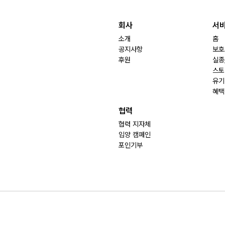
회사
서
소개
홈
공지사항
보호
후원
실종
스토
유기
혜택
협력
협력 지자체
입양 캠페인
포인기부