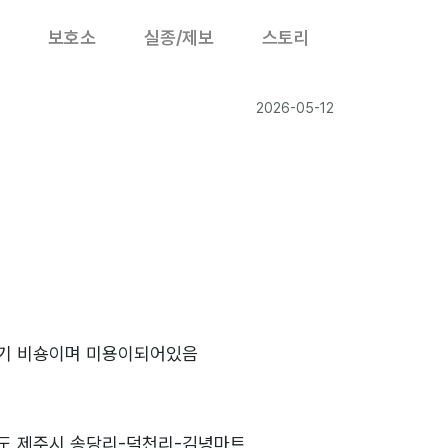
보호소
실종/제보
스토리
2026-05-12
기 비숑이며 미용이되어있음
도 제주시 송당리-덕천리-김녕마트