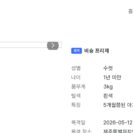
홈
비숑 프리제
목격
성별
수컷
나이
1년 미만
몸무게
3kg
털색
흰색
특징
5개월쯤된 아
목격일
2026-05-12
목격 장소
제주특별자치