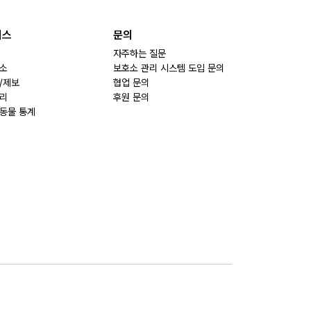
비스
문의
자주하는 질문
소
보호소 관리 시스템 도입 문의
/제보
협업 문의
리
후원 문의
동물 통계