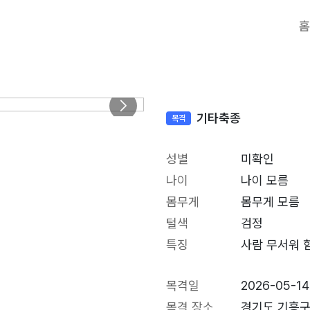
홈
기타축종
목격
성별
미확인
나이
나이 모름
몸무게
몸무게 모름
털색
검정
특징
사람 무서워 
목격일
2026-05-14
목격 장소
경기도 기흥구 