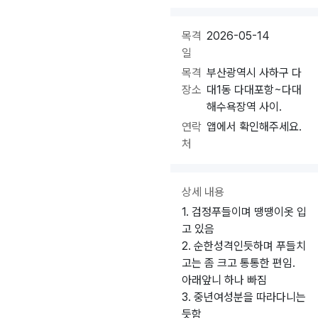
목격
2026-05-14
일
목격
부산광역시 사하구 다
장소
대1동 다대포항~다대
해수욕장역 사이.
연락
앱에서 확인해주세요.
처
상세 내용
1. 검정푸들이며 땡땡이옷 입
고 있음
2. 순한성격인듯하며 푸들치
고는 좀 크고 통통한 편임.
아래앞니 하나 빠짐
3. 중년여성분을 따라다니는
듯함