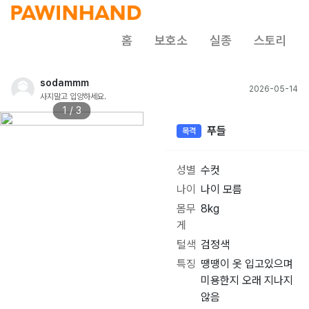
홈
보호소
실종
스토리
sodammm
2026-05-14
사지말고 입양하세요.
1 / 3
푸들
목격
성별
수컷
나이
나이 모름
몸무
8kg
게
털색
검정색
특징
땡땡이 옷 입고있으며
미용한지 오래 지나지
않음