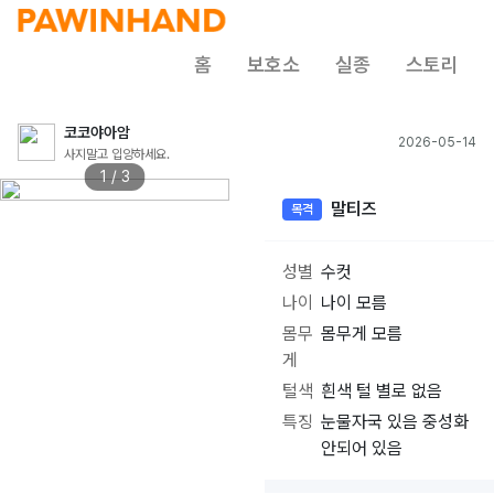
홈
보호소
실종
스토리
코코야아암
2026-05-14
사지말고 입양하세요.
1 / 3
말티즈
목격
성별
수컷
나이
나이 모름
몸무
몸무게 모름
게
털색
흰색 털 별로 없음
특징
눈물자국 있음 중성화
안되어 있음