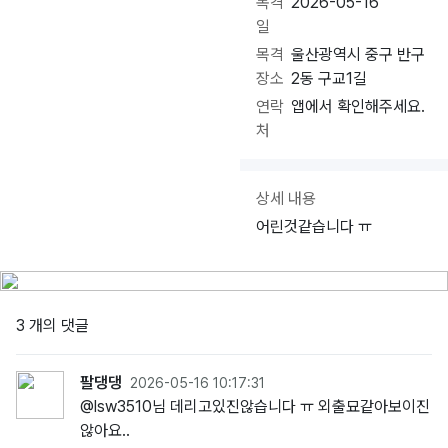
목격
2026-05-16
일
목격
울산광역시 중구 반구
장소
2동 구교1길
연락
앱에서 확인해주세요.
처
상세 내용
어린것같습니다 ㅠ
3 개의 댓글
팔댕댕
2026-05-16 10:17:31
@lsw3510님 데리고있진않습니다 ㅠ 외출묘같아보이진
않아요..