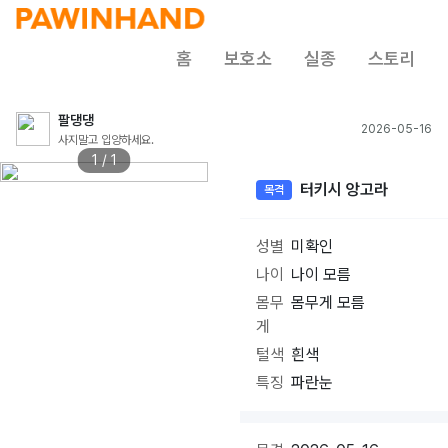
홈
보호소
실종
스토리
팔댕댕
2026-05-16
사지말고 입양하세요.
1 / 1
터키시 앙고라
목격
성별
미확인
나이
나이 모름
몸무
몸무게 모름
게
털색
흰색
특징
파란눈