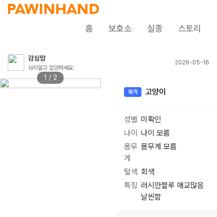
홈
보호소
실종
스토리
감심맘
2026-05-16
사지말고 입양하세요.
1 / 2
고양이
목격
성별
미확인
나이
나이 모름
몸무
몸무게 모름
게
털색
회색
특징
러시안블루 애교많음
날씬함