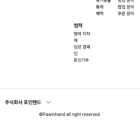
유기동물
도입 문의
통계
협업 문의
혜택
후원 문의
협력
협력 지자
체
입양 캠페
인
포인기부
주식회사 포인핸드
©Pawinhand all right reserved.