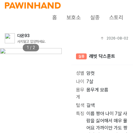
홈
보호소
실종
스토리
다온93
2026-08-02
사지말고 입양하세요.
1 / 2
래빗 닥스훈트
실종
성별
암컷
나이
7살
몸무
몸무게 모름
게
털색
갈색
특징
이름 짱아 나이 7살 사
람을 싫어해서 매우 물
어요 가까이만 가도 짱