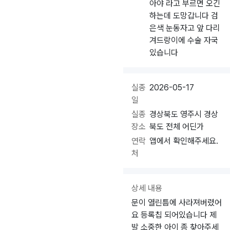
아야 라고 부르면 오긴
하는데 도망갑니다 검
은색 눈동자고 앞 다리
겨드랑이에 수술 자국
있습니다
실종
2026-05-17
일
실종
경상북도 영주시 경상
장소
북도 전체 어딘가
연락
앱에서 확인해주세요.
처
상세 내용
문이 열린틈에 사라져버렸어
요 등록칩 되어있습니다 제
발 소중한 아이 좀 찾아주세