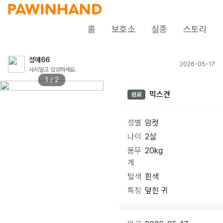
홈
보호소
실종
스토리
성애66
2026-05-17
사지말고 입양하세요.
1 / 2
믹스견
완료
성별
암컷
나이
2살
몸무
20kg
게
털색
흰색
특징
덮힌 귀