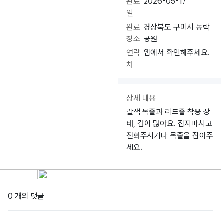
완료
2026-05-17
일
완료
경상북도 구미시 동락
장소
공원
연락
앱에서 확인해주세요.
처
상세 내용
갈색 목줄과 리드줄 착용 상
태, 겁이 많아요. 잡지마시고
전화주시거나 목줄을 잡아주
세요.
0 개의 댓글