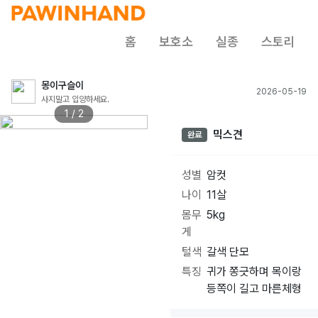
홈
보호소
실종
스토리
몽이구슬이
2026-05-19
사지말고 입양하세요.
1 / 2
믹스견
완료
성별
암컷
나이
11살
몸무
5kg
게
털색
갈색 단모
특징
귀가 쫑긋하며 목이랑
등쪽이 길고 마른체형