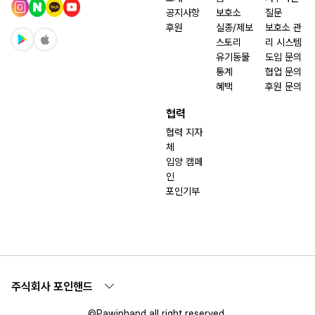
공지사항
보호소
질문
후원
실종/제보
보호소 관
스토리
리 시스템
유기동물
도입 문의
통계
협업 문의
혜택
후원 문의
협력
협력 지자
체
입양 캠페
인
포인기부
주식회사 포인핸드
©Pawinhand all right reserved.