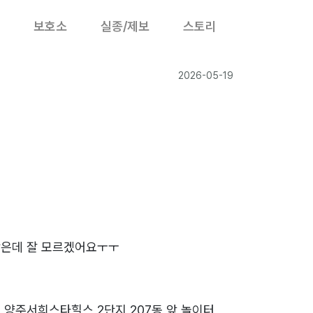
보호소
실종/제보
스토리
2026-05-19
같은데 잘 모르겠어요ㅜㅜ
 양주서희스타힐스 2단지 207동 앞 놀이터