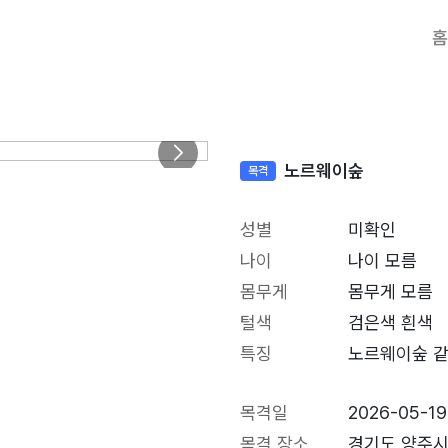
홈
노르웨이숲
목격
성별
미확인
나이
나이 모름
몸무게
몸무게 모름
털색
검은색 흰색
특징
노르웨이숲 
목격일
2026-05-19
목격 장소
경기도 양주시