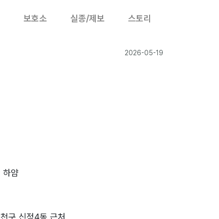
보호소
실종/제보
스토리
2026-05-19
 하얌
천구 신정4동 근처