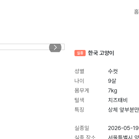
홈
한국 고양이
실종
성별
수컷
나이
9살
몸무게
7kg
털색
치즈태비
특징
상체 앞부분만
실종일
2026-05-19
실종 장소
서울특별시 양