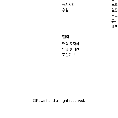
공지사항
보호
후원
실종
스토
유기
혜택
협력
협력 지자체
입양 캠페인
포인기부
©Pawinhand all right reserved.