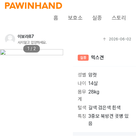
홈
보호소
실종
스토리
이보라87
2026-06-02
사지말고 입양하세요.
1 / 2
믹스견
실종
성별
암컷
나이
14살
몸무
28kg
게
털색
갈색 검은색 흰색
특징
3중모 북방견 귓병 있
음