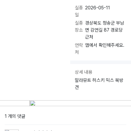
실종
2026-05-11
일
실종
경상북도 청송군 부남
장소
면 감연길 87 경로당
근처
연락
앱에서 확인해주세요.
처
상세 내용
말라뮤트 허스키 믹스 북방
견
1 개의 댓글