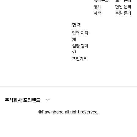
유기동물
도입 문의
통계
협업 문의
혜택
후원 문의
협력
협력 지자
체
입양 캠페
인
포인기부
주식회사 포인핸드
©Pawinhand all right reserved.