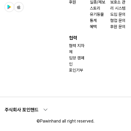
후원
실종/제보
보호소 관
스토리
리 시스템
유기동물
도입 문의
통계
협업 문의
혜택
후원 문의
협력
협력 지자
체
입양 캠페
인
포인기부
주식회사 포인핸드
©Pawinhand all right reserved.