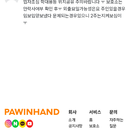
업자조심 학대용등 위치공유 주의바랍니다 ㅜ 보호소는
안락사여부 확인 후ㅜ 외출묘일가능성은요 주인있을경우
임보입양보냈다 문제되는경우있으니 2주는지켜보심이
ㅜ
회사
서비스
문의
소개
홈
자주하는
공지사항
보호소
질문