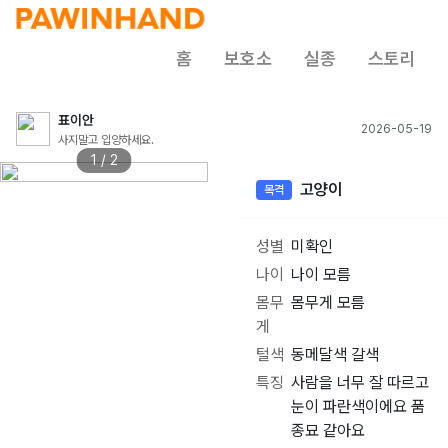
홈
보호소
실종
스토리
표이안
2026-05-19
사지말고 입양하세요.
1 / 2
고양이
목격
성별
미확인
나이
나이 모름
몸무
몸무게 모름
게
털색
동메달색 갈색
특징
사람을 너무 잘 따르고
눈이 파란색이에요 품
종묘 같아요