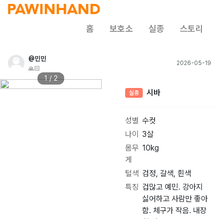
홈
보호소
실종
스토리
@민민
2026-05-19
🙏🏻
1 / 2
시바
실종
성별
수컷
나이
3살
몸무
10kg
게
털색
검정, 갈색, 흰색
특징
겁많고 예민. 강아지
싫어하고 사람만 좋아
함. 체구가 작음. 내장