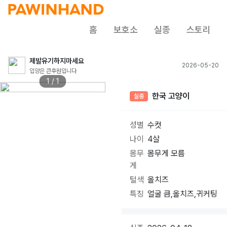
홈
보호소
실종
스토리
제발유기하지마세요
2026-05-20
입양은 큰후원입니다
1 / 1
한국 고양이
실종
성별
수컷
나이
4살
몸무
몸무게 모름
게
털색
올치즈
특징
얼굴 큼,올치즈,귀커팅