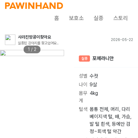
홈
보호소
실종
스토리
사라진땅콩이찾아요
2026-05-22
실종된 강아지를 찾고있어요..
1 / 2
포메라니안
실종
성별
수컷
나이
9살
몸무
4kg
게
털색
몸통 전체, 머리, 다리
베이지색 털, 배, 가슴,
발 털 흰색, 등에만 검
정~회색 털 약간