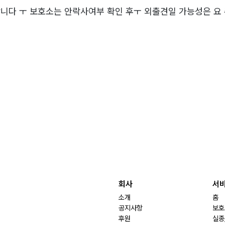
니다 ㅜ 보호소는 안락사여부 확인 후ㅜ 외출견일 가능성은 
회사
서
소개
홈
공지사항
보호
후원
실종