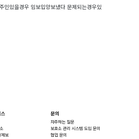
요 주인있을경우 임보입양보냈다 문제되는경우있
비스
문의
자주하는 질문
소
보호소 관리 시스템 도입 문의
/제보
협업 문의