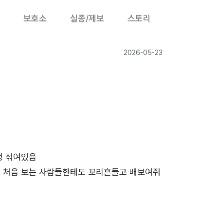
보호소
실종/제보
스토리
2026-05-23
정 섞여있음
 처음 보는 사람들한테도 꼬리흔들고 배보여줘
3