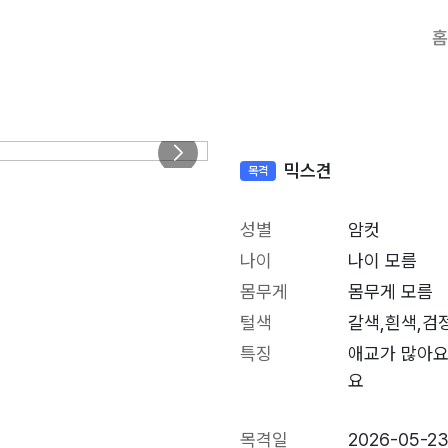
홈
믹스견
목격
성별
암컷
나이
나이 모름
몸무게
몸무게 모름
털색
갈색,흰색,검
특징
애교가 많아요
요
목격일
2026-05-2