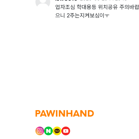
업자조심 학대용등 위치공유 주의바랍
으니 2주는지켜보심이ㅜ