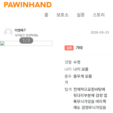
홈
보호소
실종
스토리
이영옥?
2026-05-23
사지말고 입양하세요.
1 / 3
기타
실종
성별
수컷
나이
나이 모름
몸무
몸무게 모름
게
털색
전체적으로흰바탕에
뒷다리부분에 검정 얼
룩무늬가있음 머리쪽
에도 검정무늬가있음