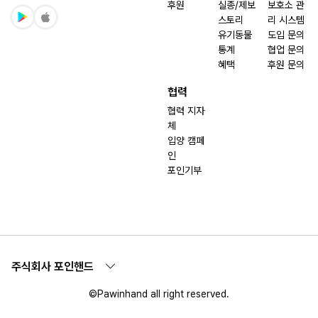
후원
실종/제보
보호소 관
스토리
리 시스템
유기동물
도입 문의
통계
협업 문의
혜택
후원 문의
협력
협력 지자
체
입양 캠페
인
포인기부
주식회사 포인핸드
©Pawinhand all right reserved.