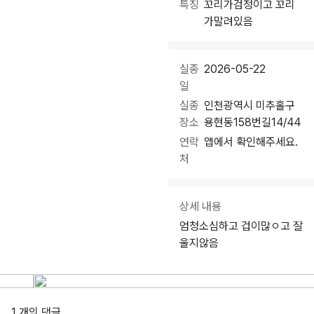
특징
꼬리가검정이고 꼬리
가말려있음
실종
2026-05-22
일
실종
인천광역시 미추홀구
장소
용현동158번길14/44
연락
앱에서 확인해주세요.
처
상세 내용
엄청소심하고 겁이많ㅇ고 잘
울지않음
1 개의 댓글