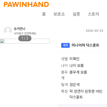
홈
보호소
실종
스토리
슈거언니
2026-05-23
사지말고 입양하세요.
1 / 2
미니어쳐 닥스훈트
목격
성별
미확인
나이
나이 모름
몸무
몸무게 모름
게
털색
검은색
특징
막 성견이 된듯한 어린
닥스훈트