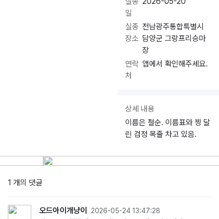
실종
2026-05-20
일
실종
전남광주통합특별시
장소
담양군 그랑프리승마
장
연락
앱에서 확인해주세요.
처
상세 내용
이름은 철순. 이름표와 찡 달
린 검정 목줄 차고 있음.
1 개의 댓글
오드아이개냥이
2026-05-24 13:47:28