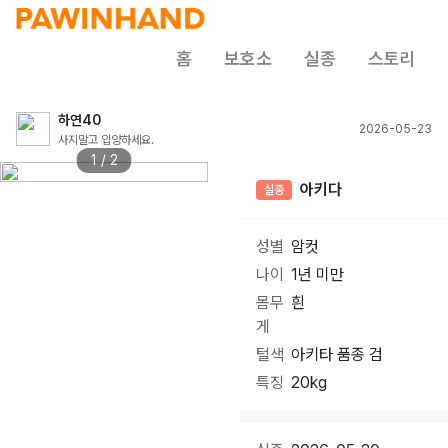
홈
보호소
실종
스토리
하연40
2026-05-23
사지말고 입양하세요.
1 / 2
아키다
실종
성별
암컷
나이
1년 미만
몸무
흰
게
털색
아키타 품종 검
특징
20kg