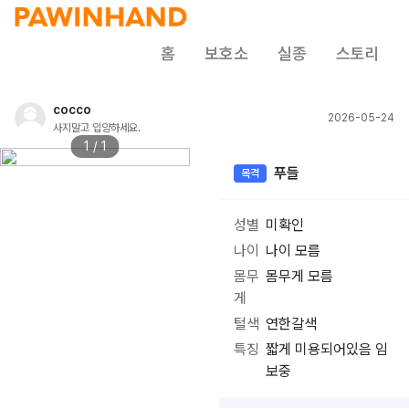
홈
보호소
실종
스토리
cocco
2026-05-24
사지말고 입양하세요.
1 / 1
푸들
목격
성별
미확인
나이
나이 모름
몸무
몸무게 모름
게
털색
연한갈색
특징
짧게 미용되어있음 임
보중