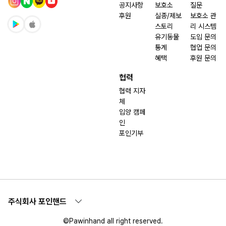
공지사항
보호소
질문
후원
실종/제보
보호소 관
스토리
리 시스템
유기동물
도입 문의
통계
협업 문의
혜택
후원 문의
협력
협력 지자
체
입양 캠페
인
포인기부
주식회사 포인핸드
©Pawinhand all right reserved.