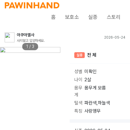
홈
보호소
실종
스토리
아쿠아엘사
2026-05-24
사지말고 입양하세요.
1 / 3
전 체
실종
성별
미확인
나이
2살
몸무
몸무게 모름
게
털색
파란색,하늘색
특징
사랑앵무