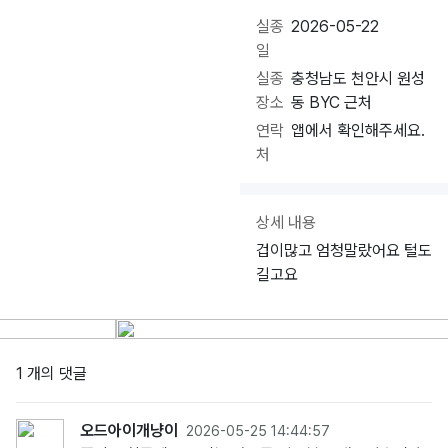
실종
2026-05-22
일
실종
충청남도 천안시 원성
장소
동 BYC 근처
연락
앱에서 확인해주세요.
처
상세 내용
겁이많고 엄청말랐어요 털도
길고요
1 개의 댓글
오드아이개냥이
2026-05-25 14:44:57