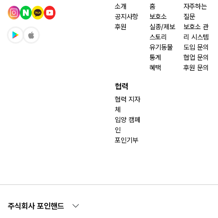
소개
홈
자주하는
공지사항
보호소
질문
후원
실종/제보
보호소 관
스토리
리 시스템
유기동물
도입 문의
통계
협업 문의
혜택
후원 문의
협력
협력 지자
체
입양 캠페
인
포인기부
주식회사 포인핸드