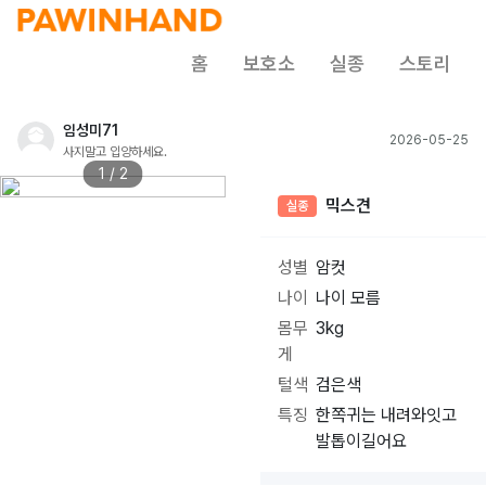
홈
보호소
실종
스토리
임성미71
2026-05-25
사지말고 입양하세요.
1 / 2
믹스견
실종
성별
암컷
나이
나이 모름
몸무
3kg
게
털색
검은색
특징
한쪽귀는 내려와잇고
발톱이길어요