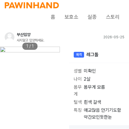
홈
보호소
실종
스토리
부산입양
2026-05-25
사지말고 입양하세요.
1 / 1
레그돌
목격
성별
미확인
나이
2살
몸무
몸무게 모름
게
털색
흰색 갈색
특징
애교많음 안기기도함
약간모인듯한눈