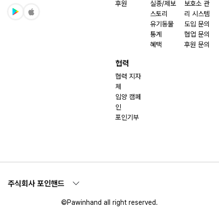
후원
실종/제보
보호소 관
스토리
리 시스템
유기동물
도입 문의
통계
협업 문의
혜택
후원 문의
협력
협력 지자
체
입양 캠페
인
포인기부
주식회사 포인핸드
©Pawinhand all right reserved.