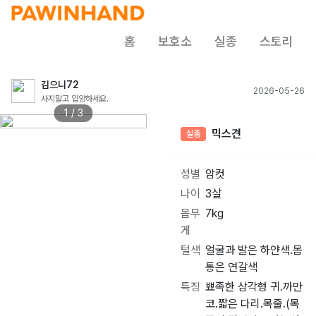
홈
보호소
실종
스토리
김으니72
2026-05-26
사지말고 입양하세요.
1 / 3
믹스견
실종
성별
암컷
나이
3살
몸무
7kg
게
털색
얼굴과 발은 하얀색.몸
통은 연갈색
특징
뾰족한 삼각형 귀.까만
코.짧은 다리.목줄.(목