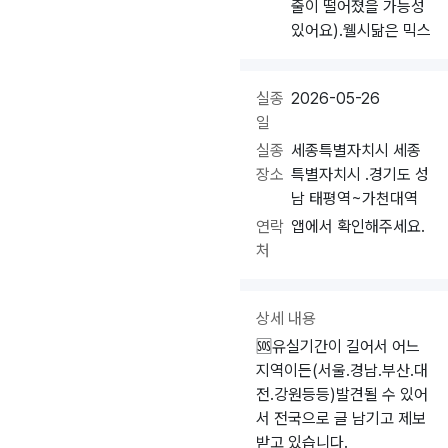
줄이 떨어졌을 가능성
있어요).웰시닮은 믹스
실종
2026-05-26
일
실종
세종특별자치시 세종
장소
특별자치시 .경기도 성
남 태평역~가천대역
연락
앱에서 확인해주세요.
처
상세 내용
🆘️유실기간이 길어서 어느
지역이든(서울.경남.부산.대
전.강원등등)발견될 수 있어
서 전국으로 글 남기고 제보
받고 있습니다.