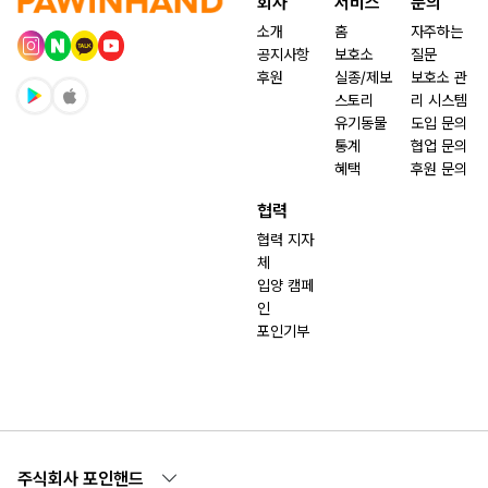
회사
서비스
문의
소개
홈
자주하는
공지사항
보호소
질문
후원
실종/제보
보호소 관
스토리
리 시스템
유기동물
도입 문의
통계
협업 문의
혜택
후원 문의
협력
협력 지자
체
입양 캠페
인
포인기부
주식회사 포인핸드