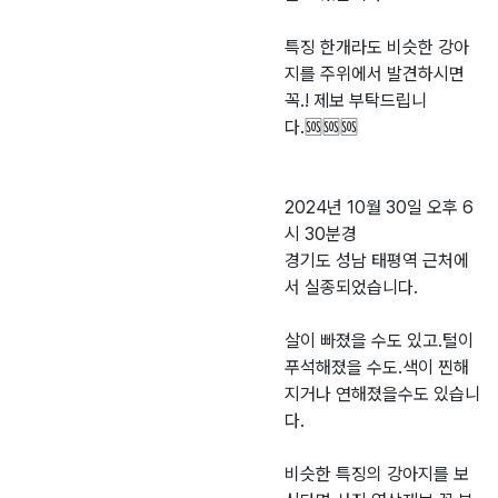
특징 한개라도 비슷한 강아
지를 주위에서 발견하시면
꼭.! 제보 부탁드립니
다.🆘️🆘️🆘️
2024년 10월 30일 오후 6
시 30분경
경기도 성남 태평역 근처에
서 실종되었습니다.
살이 빠졌을 수도 있고.털이
푸석해졌을 수도.색이 찐해
지거나 연해졌을수도 있습니
다.
비슷한 특징의 강아지를 보