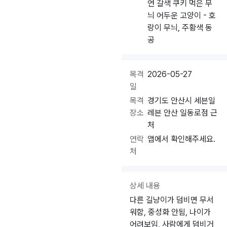
연 갈색 쿠키 먹은 무
늬 어두운 고양이 - 호
랑이 무늬, 주황색 동
공
목격
2026-05-27
일
목격
경기도 안산시 세븐일
장소
레븐 안산 일동로점 근
처
연락
앱에서 확인해주세요.
처
상세 내용
다른 길냥이가 덤비면 무서
워함, 중성화 안됨, 나이가
어려보임, 사람에게 덤비거