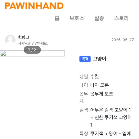
홈
보호소
실종
스토리
헝헝그
2026-05-27
사지말고 입양하세요.
1 / 3
고양이
목격
성별
수컷
나이
나이 모름
몸무
몸무게 모름
게
털색
어두운 갈색 고양이 1
+ 연한 쿠키색 고양이
1
특징
쿠키색 고양이 - 입에