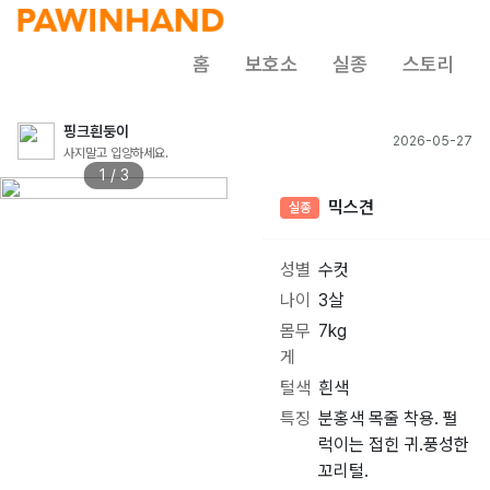
홈
보호소
실종
스토리
핑크흰둥이
2026-05-27
사지말고 입양하세요.
1 / 3
믹스견
실종
성별
수컷
나이
3살
몸무
7kg
게
털색
흰색
특징
분홍색 목줄 착용. 펄
럭이는 접힌 귀.풍성한
꼬리털.