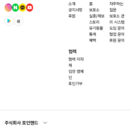
소개
홈
자주하는
공지사항
보호소
질문
후원
실종/제보
보호소 관
스토리
리 시스템
유기동물
도입 문의
통계
협업 문의
혜택
후원 문의
협력
협력 지자
체
입양 캠페
인
포인기부
주식회사 포인핸드