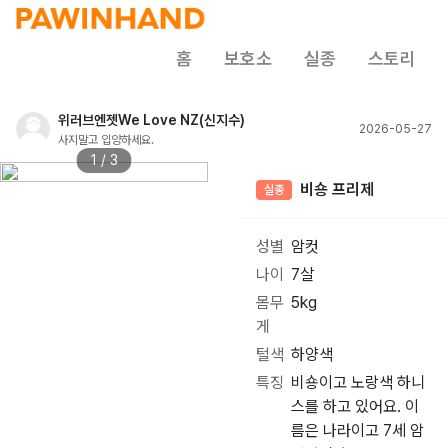
홈
보호소
실종
스토리
위러브엔젯We Love NZ(신지수)
2026-05-27
사지말고 입양하세요.
1 / 3
비숑 프리제
실종
성별
암컷
나이
7살
몸무
5kg
게
털색
하양색
특징
비숑이고 노랑색 하니
스를 하고 있어요. 이
름은 나라이고 7세 암