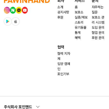
회사
서비스
문의
소개
홈
자주하는
공지사항
보호소
질문
후원
실종/제보
보호소 관
스토리
리 시스템
유기동물
도입 문의
통계
협업 문의
혜택
후원 문의
협력
협력 지자
체
입양 캠페
인
포인기부
주식회사 포인핸드