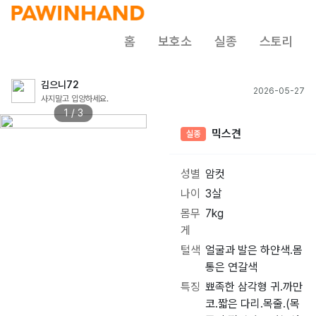
홈
보호소
실종
스토리
김으니72
2026-05-27
사지말고 입양하세요.
1 / 3
믹스견
실종
성별
암컷
나이
3살
몸무
7kg
게
털색
얼굴과 발은 하얀색.몸
통은 연갈색
특징
뾰족한 삼각형 귀.까만
코.짧은 다리.목줄.(목