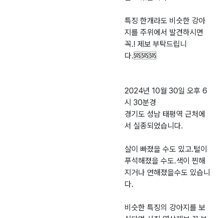
특징 한개라도 비슷한 강아
지를 주위에서 발견하시면
꼭.! 제보 부탁드립니
다.🆘️🆘️🆘️
2024년 10월 30일 오후 6
시 30분경
경기도 성남 태평역 근처에
서 실종되었습니다.
살이 빠졌을 수도 있고.털이
푸석해졌을 수도.색이 찐해
지거나 연해졌을수도 있습니
다.
비슷한 특징의 강아지를 보