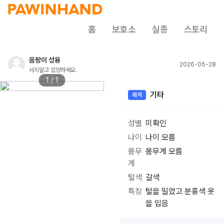
홈
보호소
실종
스토리
옴팡이 성용
2026-05-28
사지말고 입양하세요.
1 / 1
기타
목격
성별
미확인
나이
나이 모름
몸무
몸무게 모름
게
털색
갈색
특징
털을 밀었고 분홍색 옷
을 입음